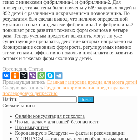
генах с индексами фибриллина-1 и фибриллина-2. Для
проверки, эти же гены были изучены у 669 здоровых людей и
852 детей с различными искривлениями позвоночника. По
результатам был сделан вывод, что наличие определенной
мутации в генах с индексами фибриллина-1 и фибриллина-2
повышает риск развития тяжелых форм сколиоза в четыре
раза. Теперь ученым предстоит выяснить, могут ли уже
существующие препараты, действие которых направлено на
блокирование основных форм роста, регулируемых именно
этими генами, эффективно помочь в профилактике развития
острых и тяжелых форм сколиоза у детей.
Ортопедия
,
Статьи
Предыдущая запись
Сладкая газировка вредна для мозга детей
Следующая запись
Грудное вскармливание предотвращает
послеродовую депрессию
Найти:
Свежие записи
Онлайн консультация психолога
Что мы делаем для вашей безопасности
Про иммунитет
Коронавирус в Беларуси — факты и рекомендации
АТТИПАСЫ — идеальная первая обувь для малыша