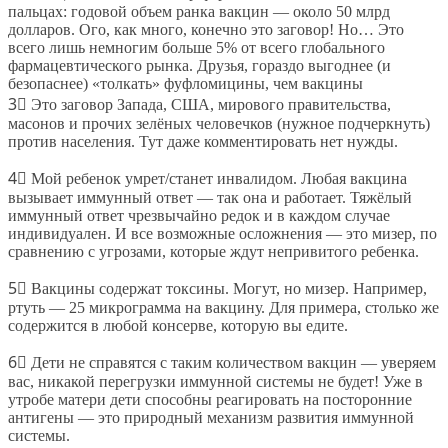
пальцах: годовой объем ранка вакцин — около 50 млрд
долларов. Ого, как много, конечно это заговор! Но… Это
всего лишь немногим больше 5% от всего глобального
фармацевтического рынка. Друзья, гораздо выгоднее (и
безопаснее) «толкать» фуфломицины, чем вакцины
3⃣ Это заговор Запада, США, мирового правительства,
масонов и прочих зелёных человечков (нужное подчеркнуть)
против населения. Тут даже комментировать нет нужды.
4⃣ Мой ребенок умрет/станет инвалидом. Любая вакцина
вызывает иммунный ответ — так она и работает. Тяжёлый
иммунный ответ чрезвычайно редок и в каждом случае
индивидуален. И все возможные осложнения — это мизер, по
сравнению с угрозами, которые ждут непривитого ребенка.
5⃣ Вакцины содержат токсины. Могут, но мизер. Например,
ртуть — 25 микрограмма на вакцину. Для примера, столько же
содержится в любой консерве, которую вы едите.
6⃣ Дети не справятся с таким количеством вакцин — уверяем
вас, никакой перегрузки иммунной системы не будет! Уже в
утробе матери дети способны реагировать на посторонние
антигены — это природный механизм развития иммунной
системы.