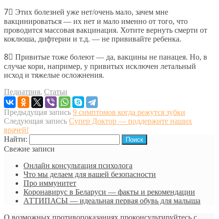
7⃣ Этих болезней уже нет/очень мало, зачем мне
вакцинироваться — их нет и мало именно от того, что
проводится массовая вакцинация. Хотите вернуть смерти от
коклюша, дифтерии и т.д. — не прививайте ребенка.
8⃣ Привитые тоже болеют — да, вакцины не панацея. Но, в
случае кори, например, у привитых исключен летальный
исход и тяжелые осложнения.
Педиатрия
,
Статьи
Предыдущая запись
9 симптомов когда режутся зубки
Следующая запись
Супер Доктор — поддержите наших
врачей!
Найти:
Свежие записи
Онлайн консультация психолога
Что мы делаем для вашей безопасности
Про иммунитет
Коронавирус в Беларуси — факты и рекомендации
АТТИПАСЫ — идеальная первая обувь для малыша
О возможных противопоказаниях проконсультируйтесь с