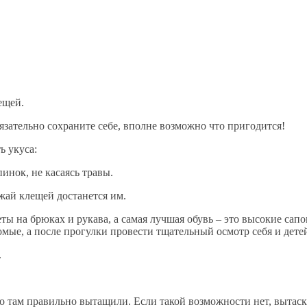
ещей.
язательно сохраните себе, вполне возможно что пригодится!
ь укуса:
инок, не касаясь травы.
ожай клещей достанется им.
ы на брюках и рукава, а самая лучшая обувь – это высокие сап
омые, а после прогулки провести тщательный осмотр себя и дете
.
о там правильно вытащили. Если такой возможности нет, вытаск