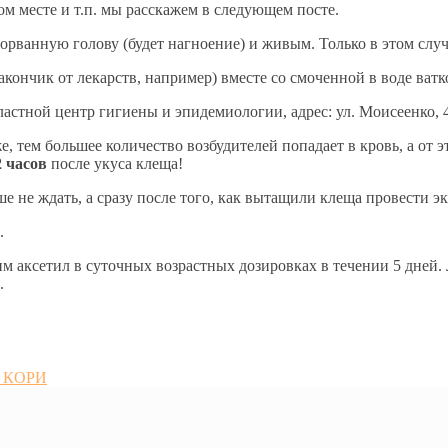
ом месте и т.п. мы расскажем в следующем посте.
рванную голову (будет нагноение) и живым. Только в этом случа
ончик от лекарств, например) вместе со смоченной в воде ватк
астной центр гигиены и эпидемиологии, адрес: ул. Моисеенко, 49
, тем большее количество возбудителей попадает в кровь, а от э
2 часов
после укуса клеща!
чше не ждать, а сразу после того, как вытащили клеща провести 
.
 аксетил в суточных возрастных дозировках в течении 5 дней. Л
.
 КОРИ