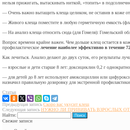
нельзя прижигать, вытаскивать ниткой, «топить» в подсолнечн
— Очень важно вытащить клеща целиком, не оставив в коже ото
— Живого клеща поместите в любую герметичную емкость (флак
— На анализ клеща относить сюда (для Гомеля): Гомельский обл
Вопрос времени крайне важен. Чем дольше клещ остается в коже
профилактическое
лечение наиболее эффективно в течение 7
Как лечиться. Анализ делают до двух суток, его результаты лу
— взрослые и дети старше 8 лет: доксициклин 0,2 г однократно
— для детей до 8 лет используют амоксициллин или цифуроксим
назначил правильную дозировку для экстренной профилактики
Статьи
Предыдущая запись
Скоро вас укусит клещ
Следующая запись
НУЖНО ЛИ ПРИВИВАТЬ ВЗРОСЛЫХ ОТ
Найти:
Свежие записи